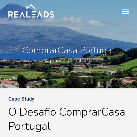
Skip
Menu
to
main
content
ComprarCasa Portugal
Agência Imobiliária
Case Study
O Desafio ComprarCasa
Portugal